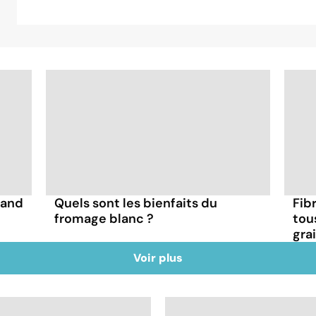
uand
Quels sont les bienfaits du
Fibr
fromage blanc ?
tou
gra
Voir plus