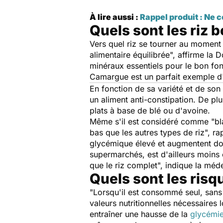
À lire aussi :
Rappel produit : Ne
Quels sont les riz b
Vers quel riz se tourner au moment 
alimentaire équilibrée
", affirme la 
minéraux essentiels pour le bon fo
Camargue est un parfait exemple d'a
En fonction de sa variété et de son 
un aliment anti-constipation. De plu
plats à base de blé ou d'avoine.
Même s'il est considéré comme "bla
bas que les autres types de riz
", ra
glycémique élevé et augmentent donc
supermarchés, est d'ailleurs moins c
que le riz complet
", indique la méde
Quels sont les risq
"
Lorsqu'il est consommé seul, sans a
valeurs nutritionnelles nécessaires 
entraîner une hausse de la
glycémi