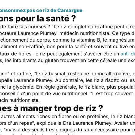
 consommez pas ce riz de Camargue
ons pour la santé ?
de faire ses courses ? "
Le riz complet non-raffiné peut être
Docteure Laurence Plumey, médecin nutritionniste. Ce type de
nctionnement du corps, comme la vitamine B, le magnésium
liment non-raffiné, bon pour la santé et souvent cultivé en
taux de fibres, le riz peut également s'avérer être un
anti-d
s, les intolérants au gluten trouvent en cette céréale une ex
nc" et raffiné,
"le riz basmati reste une bonne alternative, 
ppelle Laurence Plumey. Au contraire, les riz à risotto ou les
 la glycémie. En règle générale, le riz blanc, plus populai
onseillé d'un point de vue nutritionnel. "
Il est trop souvent
cin nutritionniste.
ues à manger trop de riz ?
utres aliments riches en fibres ou en protéines, le riz blanc
lors d'un repas
", explique la Dre Laurence Plumey. Avaler un
e
, "
mais à des seuils très éloignés du taux nécessaire pour 