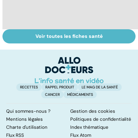
Voir toutes les fiches santé
Le magnésium,
Intestin irritable :
Al
un oligo-élément
le régime
pé
vital
FODMAP, une
solution ?
RECETTES
RAPPEL PRODUIT
LE MAG DE LA SANTÉ
CANCER
MÉDICAMENTS
Qui sommes-nous ?
Gestion des cookies
Mentions légales
Politiques de confidentialité
Charte d'utilisation
Index thématique
Flux RSS
Flux Atom