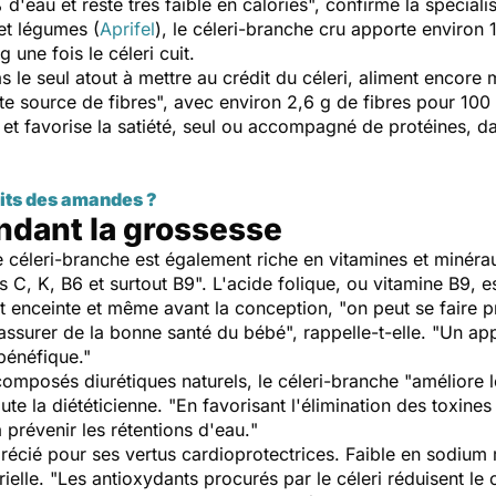
'eau et reste très faible en calories
", confirme la spéciali
 et légumes (
Aprifel
), le céleri-branche cru apporte environ 
 une fois le céleri cuit.
as le seul atout à mettre au crédit du céleri, aliment encore
nte source de fibres
", avec environ 2,6 g de fibres pour 100
 et favorise la satiété,
seul ou accompagné de protéines, dan
aits des amandes ?
endant la grossesse
le céleri-branche est également riche en vitamines et minéra
es C, K, B6 et surtout B9
". L'acide folique, ou vitamine B9,
t enceinte et même avant la conception, "
on peut se faire 
'assurer de la bonne santé du bébé
", rappelle-t-elle. "
Un app
 bénéfique."
composés diurétiques naturels, le céleri-branche "
améliore l
oute la diététicienne. "
En favorisant l'élimination des toxine
à prévenir les rétentions d'eau.
"
précié pour ses vertus cardioprotectrices. Faible en sodium 
ielle. "
Les antioxydants procurés par le céleri réduisent le 