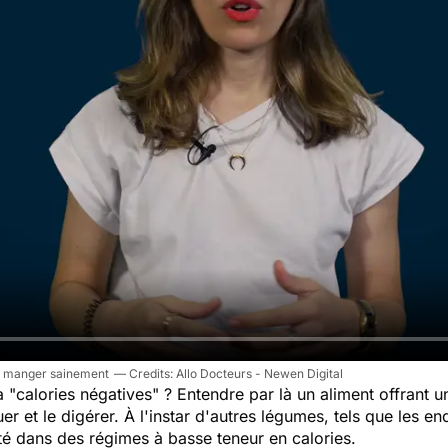
our manger sainement
Allo Docteurs - Newen Digital
 à "calories négatives" ? Entendre par là un aliment offrant u
er et le digérer. À l'instar d'autres légumes, tels que les en
anté dans des régimes à basse teneur en calories.