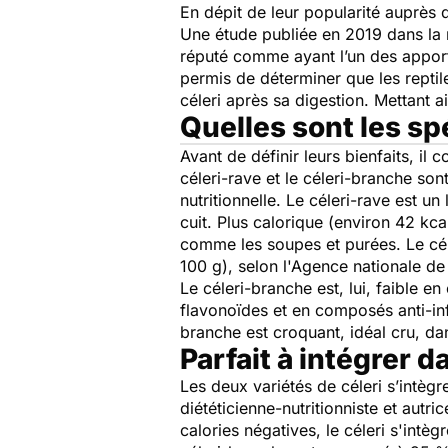
En dépit de leur popularité auprès 
Une étude publiée en 2019 dans la
réputé comme ayant l’un des apport
permis de déterminer que les reptil
céleri après sa digestion. Mettant a
Quelles sont les sp
Avant de définir leurs bienfaits, il
céleri-rave et le céleri-branche son
nutritionnelle. Le céleri-rave est 
cuit. Plus calorique (environ 42 kc
comme les soupes et purées. Le cél
100 g), selon l'Agence nationale de 
Le céleri-branche est, lui, faible e
flavonoïdes et en composés anti-infl
branche est croquant, idéal cru, da
Parfait à intégrer 
Les deux variétés de céleri s’intèg
diététicienne-nutritionniste et autri
calories négatives, le céleri s'int