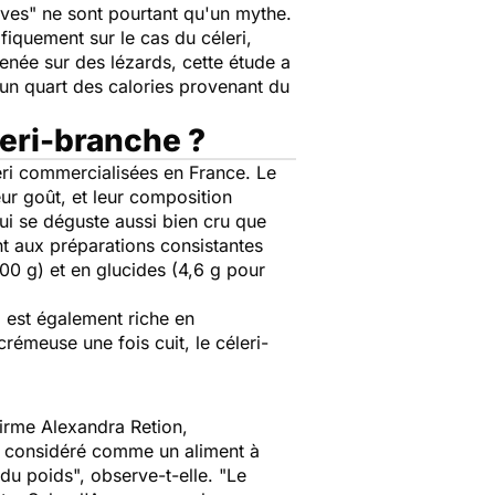
ives" ne sont pourtant qu'un mythe.
fiquement sur le cas du céleri,
enée sur des lézards, cette étude a
 un quart des calories provenant du
leri-branche ?
leri commercialisées en France. Le
eur goût, et leur composition
qui se déguste aussi bien cru que
nt aux préparations consistantes
0 g) et en glucides (4,6 g pour
l est également riche en
rémeuse une fois cuit, le céleri-
firme Alexandra Retion,
e considéré comme un aliment à
 du poids
", observe-t-elle. "
Le