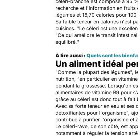
céleri-branche est composé à 95 % d
recherche et l'information en fruits
légumes et 16,70 calories pour 100 g
Sa faible teneur en calories n'est p
cuisines. "
Le céleri est une excelle
"
Ce qui améliore le transit intestinal
équilibré.
"
À lire aussi :
Quels sont les bienf
Un aliment idéal p
"
Comme la plupart des légumes
", 
nutrition, "
en particulier en vitamin
pendant la grossesse.
L
orsqu'on es
alimentaires de vitamine B9 pour s
grâce au céleri est donc tout à fait
Avec sa forte teneur en eau et ses 
détoxifiantes pour l'organisme
", aj
contribue à purifier l'organisme et 
Le céleri-rave, de son côté, est ap
notamment à réguler la tension artér