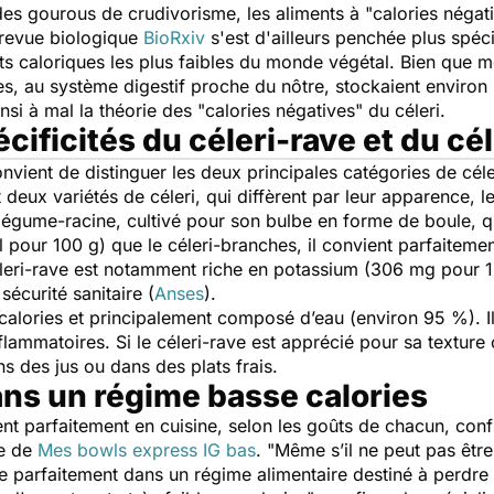
des gourous de crudivorisme, les aliments à "calories négat
 revue biologique
BioRxiv
s'est d'ailleurs penchée plus spéci
s caloriques les plus faibles du monde végétal. Bien que m
es, au système digestif proche du nôtre, stockaient environ
insi à mal la théorie des "calories négatives" du céleri.
écificités du céleri-rave et du cé
 convient de distinguer les deux principales catégories de cé
t deux variétés de céleri, qui diffèrent par leur apparence, l
un légume-racine, cultivé pour son bulbe en forme de boule, 
al pour 100 g) que le céleri-branches, il convient parfaiteme
eri-rave est notamment riche en potassium (306 mg pour 10
sécurité sanitaire (
Anses
).
n calories et principalement composé d’eau (environ 95 %). I
ammatoires. Si le céleri-rave est apprécié pour sa texture c
ns des jus ou dans des plats frais.
dans un régime basse calories
rent parfaitement en cuisine, selon les goûts de chacun, con
ce de
Mes bowls express IG bas
. "
Même s’il ne peut pas êtr
ègre parfaitement dans un régime alimentaire destiné à perdre