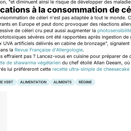
on, "
et diminuent ainsi le risque de développer des maladie
cations à la consommation de cél
consommation de céleri n'est pas adaptée à tout le monde. C
urants en Europe et peut donc provoquer des réactions alle
sive de céleri cru peut aussi augmenter la
photosensibilit
ototoxiques sévères ont été rapportées après ingestion de g
x UVA artificiels délivrés en cabine de bronzage
", signalen
dans la
Revue Française d'Allergologie
.
effraient pas ? Lancez-vous en cuisine pour préparer de dél
tte de shawarma végétarien
du chef étoilé Allan Geeam, où l
és lui préféreront cette
recette ultra-simple de cheesecake
E VERT
ALIMENTATION
ALIMENTS
RÉGIME