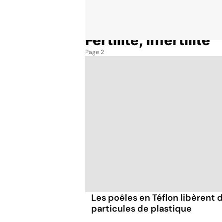
Fertilité, infertilité
Accueil
Thématiques
Fertilité, infertilité
Page 2
Les poêles en Téflon libèrent 
particules de plastique