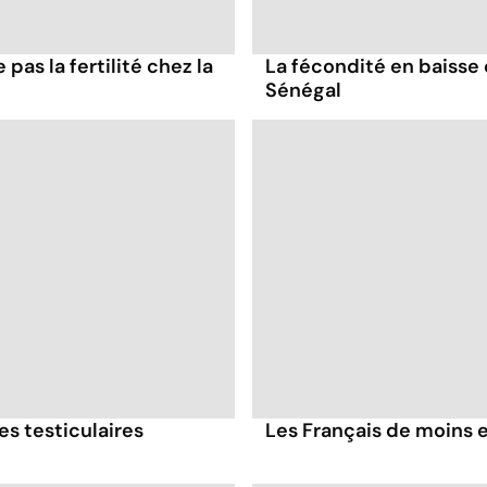
 pas la fertilité chez la
La fécondité en baisse
Sénégal
es testiculaires
Les Français de moins e