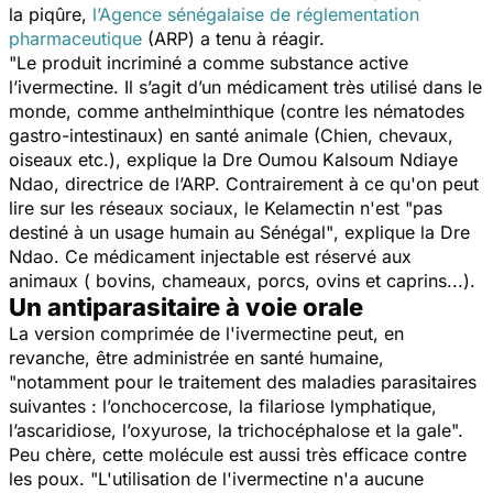
la piqûre,
l’Agence sénégalaise de réglementation
pharmaceutique
(ARP) a tenu à réagir.
"Le produit incriminé a comme substance active
l’ivermectine. Il s’agit d’un médicament très utilisé dans le
monde, comme anthelminthique (contre les nématodes
gastro-intestinaux) en santé animale (Chien, chevaux,
oiseaux etc.),
explique la Dre Oumou Kalsoum Ndiaye
Ndao, directrice de l’ARP. Contrairement à ce qu'on peut
lire sur les réseaux sociaux, le Kelamectin n'est
"pas
destiné à un usage humain au Sénégal"
, explique la Dre
Ndao. Ce médicament injectable est réservé aux
animaux ( bovins, chameaux, porcs, ovins et caprins...).
Un antiparasitaire à voie orale
La version comprimée de l'ivermectine peut, en
revanche, être administrée en santé humaine,
"notamment pour le traitement des maladies parasitaires
suivantes : l’onchocercose, la filariose lymphatique,
l’ascaridiose, l’oxyurose, la trichocéphalose et la gale".
Peu chère, cette molécule est aussi très efficace contre
les poux.
"L'utilisation de l'ivermectine n'a aucune