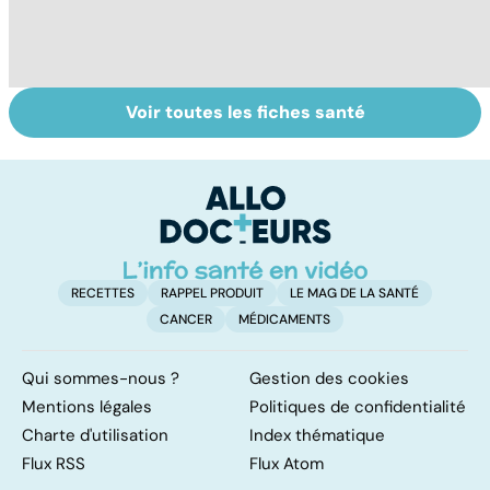
Voir toutes les fiches santé
La tuberculose
Le don
Se
pulmonaire
d'ovocytes,
in
comment ça
P
marche ?
ét
RECETTES
RAPPEL PRODUIT
LE MAG DE LA SANTÉ
CANCER
MÉDICAMENTS
Qui sommes-nous ?
Gestion des cookies
Mentions légales
Politiques de confidentialité
Charte d'utilisation
Index thématique
Flux RSS
Flux Atom