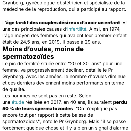
Grynberg, gynécologue-obstétricien et spécialiste de la
médecine de la reproduction, qui a participé au rapport.
L’
âge tardif des couples désireux d’avoir un enfant
est
une des principales causes d
’infertilité
. Ainsi, en 1974,
l'âge moyen des femmes qui avaient leur premier enfant
était de 24,5 ans, en 2019, il passe à 29 ans.
Moins d’ovules, moins de
spermatozoïdes
Le pic de fertilité située entre "
20 et 30 ans
" pour une
femme, va progressivement décliner, détaille le Pr
Grynberg. Avec les années, le nombre d'ovules diminue
et
ces derniers deviennent
moins performants en terme
de qualité.
Les hommes ne sont pas en reste. Selon
une
étude
réalisée en 2017, e
n 40 ans, ils auraient
perdu
50 % de leurs spermatozoïdes
. "
On n’explique pas
encore tout par rapport à cette baisse de
spermatozoïdes"
, note le Pr Grynberg.
Mais "
il se passe
forcément quelque chose et il y a bien un signal d’alarme