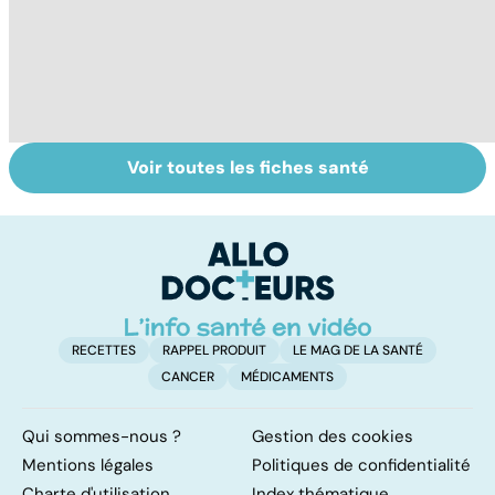
Voir toutes les fiches santé
Le don
Sexualité,
D
d'ovocytes,
infertilité et
le
comment ça
PMA, des liens
c
marche ?
étroits
l
l
RECETTES
RAPPEL PRODUIT
LE MAG DE LA SANTÉ
CANCER
MÉDICAMENTS
Qui sommes-nous ?
Gestion des cookies
Mentions légales
Politiques de confidentialité
Charte d'utilisation
Index thématique