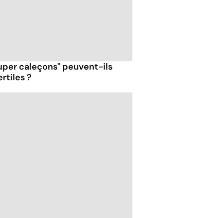
super caleçons" peuvent-ils
ertiles ?