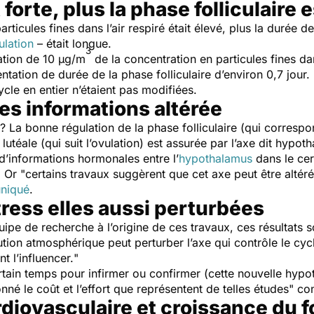
t forte, plus la phase folliculaire 
articules fines dans l’air respiré était élevé, plus la durée de
ulation
– était longue.
3
ation de 10 µg/m
de la concentration en particules fines dan
ation de durée de la phase folliculaire d’environ 0,7 jour. 
cycle en entier n’étaient pas modifiées.
es informations altérée
 ? La bonne régulation de la phase folliculaire (qui corresp
e lutéale (qui suit l’ovulation) est assurée par l’axe dit hyp
 d’informations hormonales entre l’
hypothalamus
dans le cer
 Or "
certains travaux suggèrent que cet axe peut être altéré
uniqué
.
ress elles aussi perturbées
ipe de recherche à l’origine de ces travaux, ces résultats s
lution atmosphérique peut perturber l’axe qui contrôle le cy
t l’influencer.
"
rtain temps pour infirmer ou confirmer (cette nouvelle hypo
nné le coût et l’effort que représentent de telles études
" co
rdiovasculaire et croissance du 