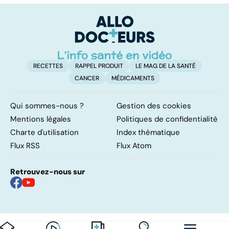
quelles
sommeil
a
méthodes ?
involontaires
n
i
RECETTES
RAPPEL PRODUIT
LE MAG DE LA SANTÉ
CANCER
MÉDICAMENTS
Qui sommes-nous ?
Gestion des cookies
Mentions légales
Politiques de confidentialité
Charte d'utilisation
Index thématique
Flux RSS
Flux Atom
Retrouvez-nous sur