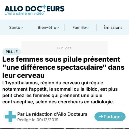
Santé
Bien-être
Famille
Émissions
Accueil
Santé
Maladies
Maladies neurologiques
Pilule
PILULE
Les femmes sous pilule présentent
"une différence spectaculaire" dans
leur cerveau
L’hypothalamus, région du cerveau qui régule
notamment l’appétit, le sommeil ou la libido, est plus
petit chez les femmes qui prennent une pilule
contraceptive, selon des chercheurs en radiologie.
Par
La rédaction d'Allo Docteurs
Partager
Rédigé le
09/12/2019