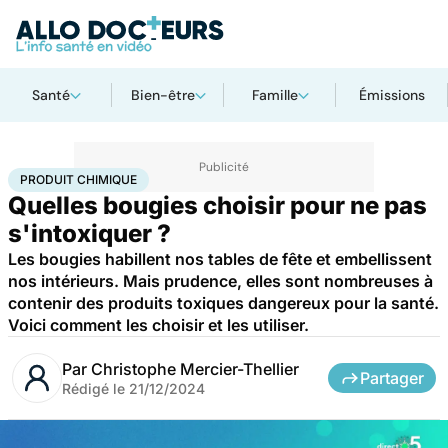
Santé
Bien-être
Famille
Émissions
Accueil
Santé
Société
Santé publique
Produit chimique
PRODUIT CHIMIQUE
Quelles bougies choisir pour ne pas
s'intoxiquer ?
Les bougies habillent nos tables de fête et embellissent
nos intérieurs. Mais prudence, elles sont nombreuses à
contenir des produits toxiques dangereux pour la santé.
Voici comment les choisir et les utiliser.
Par
Christophe Mercier-Thellier
Partager
Rédigé le
21/12/2024