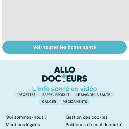
Voir toutes les fiches santé
Le saturnisme :
Conjonctivite,
Fa
une intoxication
kératite, uvéite :
ne
au plomb
attention les
yeux !
RECETTES
RAPPEL PRODUIT
LE MAG DE LA SANTÉ
CANCER
MÉDICAMENTS
Qui sommes-nous ?
Gestion des cookies
Mentions légales
Politiques de confidentialité