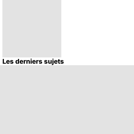
Les derniers sujets
Pollution : quand
le danger vient
de l'intérieur