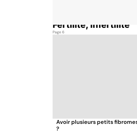
Fertilité, infertilité
Accueil
Thématiques
Fertilité, infertilité
Page 6
Avoir plusieurs petits fibromes
?