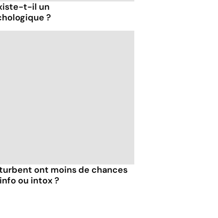
xiste-t-il un
hologique ?
turbent ont moins de chances
info ou intox ?