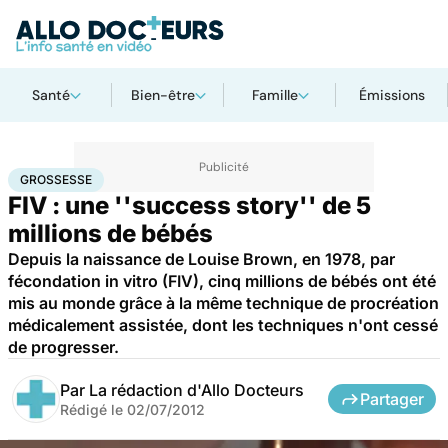
Santé
Bien-être
Famille
Émissions
Accueil
Famille
Procréation
Grossesse
GROSSESSE
FIV : une ''success story'' de 5
millions de bébés
Depuis la naissance de Louise Brown, en 1978, par
fécondation in vitro (FIV), cinq millions de bébés ont été
mis au monde grâce à la même technique de procréation
médicalement assistée, dont les techniques n'ont cessé
de progresser.
Par
La rédaction d'Allo Docteurs
Partager
Rédigé le
02/07/2012