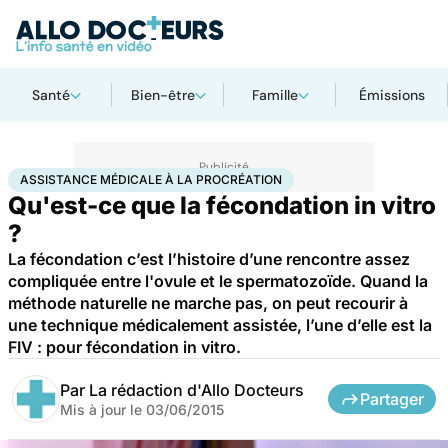
Santé
Bien-être
Famille
Émissions
Accueil
Famille
Procréation
Assistance médicale à la procréation
ASSISTANCE MÉDICALE À LA PROCRÉATION
Qu'est-ce que la fécondation in vitro
?
La fécondation c’est l’histoire d’une rencontre assez
compliquée entre l'ovule et le spermatozoïde. Quand la
méthode naturelle ne marche pas, on peut recourir à
une technique médicalement assistée, l’une d’elle est la
FIV : pour fécondation in vitro.
Par
La rédaction d'Allo Docteurs
Partager
Mis à jour le
03/06/2015