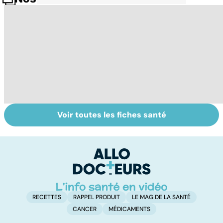
Voir toutes les fiches santé
Le don
Gynéco : un suivi
Se
d'ovocytes,
pour la vie
in
comment ça
P
marche ?
ét
RECETTES
RAPPEL PRODUIT
LE MAG DE LA SANTÉ
CANCER
MÉDICAMENTS