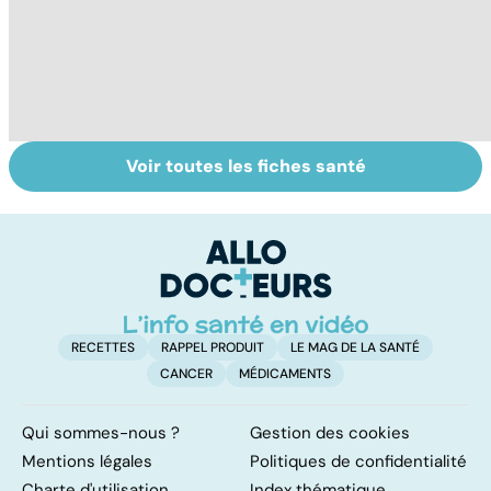
Voir toutes les fiches santé
Le don
Sexualité,
D
d'ovocytes,
infertilité et
le
comment ça
PMA, des liens
c
marche ?
étroits
l
l
RECETTES
RAPPEL PRODUIT
LE MAG DE LA SANTÉ
CANCER
MÉDICAMENTS
Qui sommes-nous ?
Gestion des cookies
Mentions légales
Politiques de confidentialité
Charte d'utilisation
Index thématique