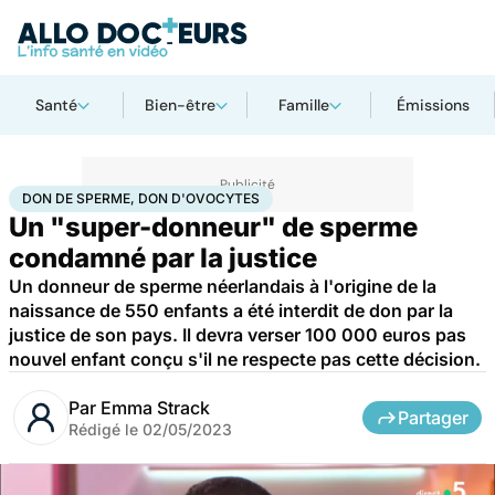
Santé
Bien-être
Famille
Émissions
Accueil
Santé
Société
Justice
Don de sperme, don d'ovocytes
DON DE SPERME, DON D'OVOCYTES
Un "super-donneur" de sperme
condamné par la justice
Un donneur de sperme néerlandais à l'origine de la
naissance de 550 enfants a été interdit de don par la
justice de son pays. Il devra verser 100 000 euros pas
nouvel enfant conçu s'il ne respecte pas cette décision.
Par
Emma Strack
Partager
Rédigé le
02/05/2023