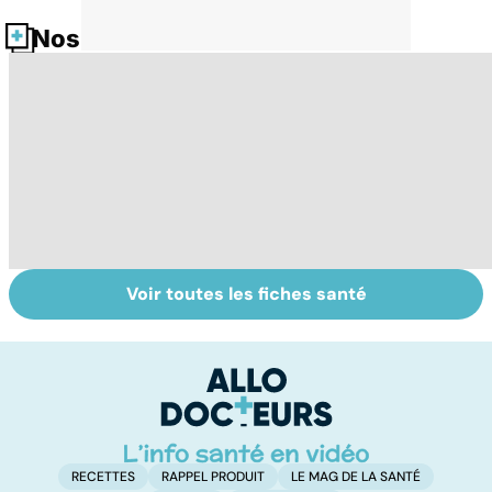
Nos fiches santé
Voir toutes les fiches santé
Le don
Sexualité,
L
d'ovocytes,
infertilité et
od
comment ça
PMA, des liens
sa
marche ?
étroits
RECETTES
RAPPEL PRODUIT
LE MAG DE LA SANTÉ