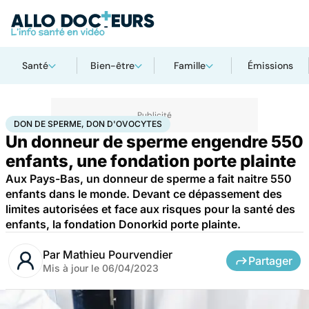
Santé
Bien-être
Famille
Émissions
Accueil
Santé
Société
Justice
Don de sperme, don d'ovocytes
DON DE SPERME, DON D'OVOCYTES
Un donneur de sperme engendre 550
enfants, une fondation porte plainte
Aux Pays-Bas, un donneur de sperme a fait naitre 550
enfants dans le monde. Devant ce dépassement des
limites autorisées et face aux risques pour la santé des
enfants, la fondation Donorkid porte plainte.
Par
Mathieu Pourvendier
Partager
Mis à jour le
06/04/2023