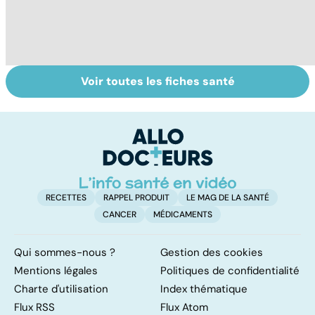
Voir toutes les fiches santé
HPV : tout savoir
Alimentation :
Ca
sur les
nos assiettes
fa
papillomavirus
sont-elles
t
toxiques ?
RECETTES
RAPPEL PRODUIT
LE MAG DE LA SANTÉ
CANCER
MÉDICAMENTS
Qui sommes-nous ?
Gestion des cookies
Mentions légales
Politiques de confidentialité
Charte d'utilisation
Index thématique
Flux RSS
Flux Atom