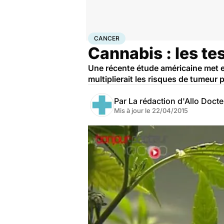
Accueil
Santé
Maladies
Cancer
Cancer
CANCER
Cannabis : les te
Une récente étude américaine met e
multiplierait les risques de tumeur 
Par
La rédaction d'Allo Doct
Mis à jour le
22/04/2015