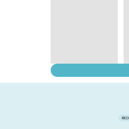
HPV : tout savoir sur
les papillomavirus
REC