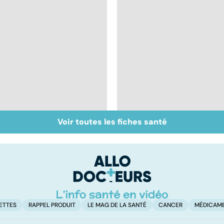
Voir toutes les fiches santé
Le don d'ovocytes,
Sexualité, infertilité
comment ça marche
et PMA, des liens
?
étroits
ETTES
RAPPEL PRODUIT
LE MAG DE LA SANTÉ
CANCER
MÉDICAM