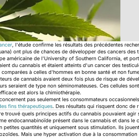
ancer
, l'étude confirme les résultats des précédentes reche
uana
) ont plus de chances de développer des cancers des te
e américaine de l'University of Southern California, et por
t du cannabis et étaient atteints d'un cancer des testicul
é comparées à celles d'hommes en bonne santé et non fumeu
rs de cannabis avaient deux fois plus de risque de dével
urs seraient de type non séminomateuses. Ces cellules sont
efficace est alors la chimiothérapie.
 concernent pas seulement les consommateurs occasionnels,
des fins thérapeutiques
. Des résultats qui risquent donc de 
 trouvé quels principes actifs du cannabis pouvaient agir sur
tème endocannabinoïde présent dans le cannabis et dans le 
petites quantités et uniquement sous stimulation. Ils jouent 
tozoïdes. Mais une hyper activation due à la consommation 