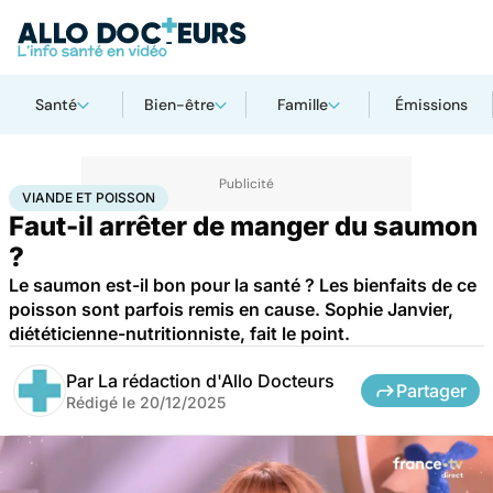
Santé
Bien-être
Famille
Émissions
Accueil
Bien-être
Nutrition
Viande et poisson
VIANDE ET POISSON
Faut-il arrêter de manger du saumon
?
Le saumon est-il bon pour la santé ? Les bienfaits de ce
poisson sont parfois remis en cause. Sophie Janvier,
diététicienne-nutritionniste, fait le point.
Par
La rédaction d'Allo Docteurs
Partager
Rédigé le
20/12/2025