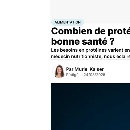
Accueil
Bien-être
Nutrition
Alimentation
ALIMENTATION
Combien de protéi
bonne santé ?
Les besoins en protéines varient en 
médecin nutritionniste, nous éclair
Par
Muriel Kaiser
Rédigé le
24/03/2025