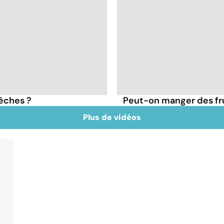
pêches ?
Peut-on manger des frui
Plus de vidéos