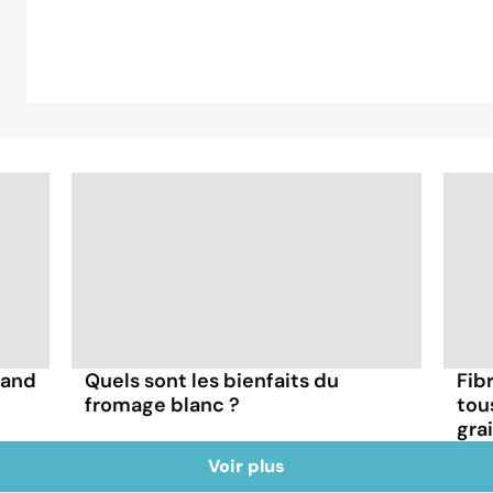
uand
Quels sont les bienfaits du
Fibr
fromage blanc ?
tou
gra
Voir plus