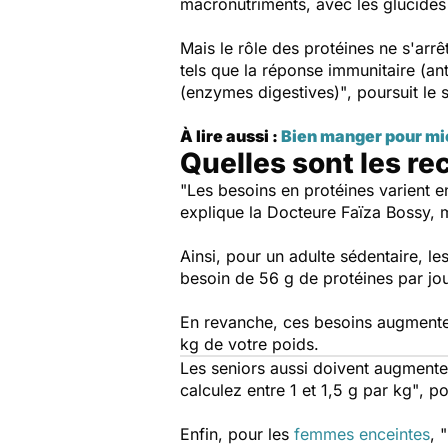
macronutriments, avec les glucides
Mais le rôle des protéines ne s'arr
tels que la réponse immunitaire (an
(enzymes digestives)"
, poursuit le 
À lire aussi :
Bien manger pour mie
Quelles sont les r
"Les besoins en protéines varient en
explique la Docteure Faïza Bossy, m
Ainsi, pour un adulte sédentaire, l
besoin de 56 g de protéines par jou
En revanche, ces besoins augmentent
kg de votre poids.
Les seniors aussi doivent
augmenter
calculez entre 1 et 1,5 g par kg"
, po
Enfin, pour les
femmes enceintes
,
"