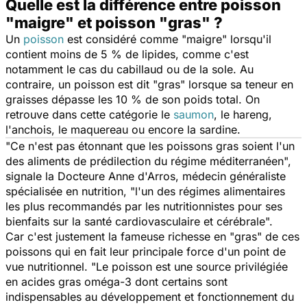
Quelle est la différence entre poisson
"maigre" et poisson "gras" ?
Un
poisson
est considéré comme "maigre" lorsqu'il
contient moins de 5 % de lipides, comme c'est
notamment le cas du cabillaud ou de la sole. Au
contraire, un poisson est dit "gras" lorsque sa teneur en
graisses dépasse les 10 % de son poids total. On
retrouve dans cette catégorie le
saumon
, le hareng,
l'anchois, le maquereau ou encore la sardine.
"
Ce n'est pas étonnant que les poissons gras soient l'un
des aliments de prédilection du régime méditerranéen
",
signale la Docteure Anne d'Arros, médecin généraliste
spécialisée en nutrition, "
l'un des régimes alimentaires
les plus recommandés par les nutritionnistes pour ses
bienfaits sur la santé cardiovasculaire et cérébrale
".
Car c'est justement la fameuse richesse en "gras" de ces
poissons qui en fait leur principale force d'un point de
vue nutritionnel. "
Le poisson est une source privilégiée
en acides gras oméga-3 dont certains sont
indispensables au développement et fonctionnement du