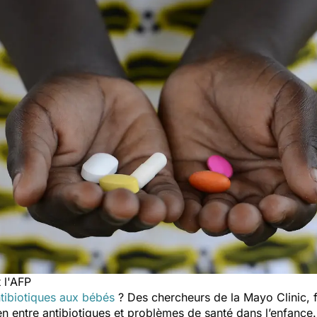
t l'AFP
tibiotiques aux bébés
? Des chercheurs de la Mayo Clinic, f
ien entre antibiotiques et problèmes de santé dans l’enfance.