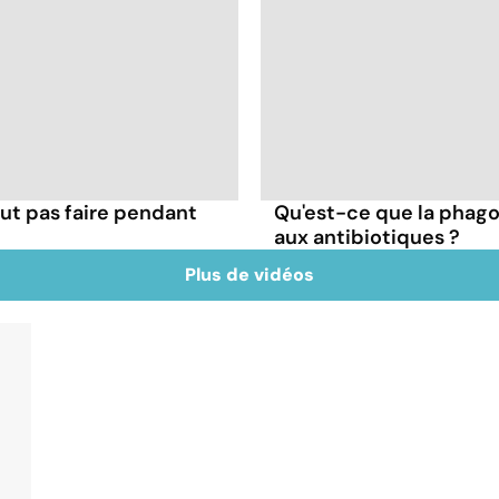
ut pas faire pendant
Qu'est-ce que la phago
aux antibiotiques ?
Plus de vidéos