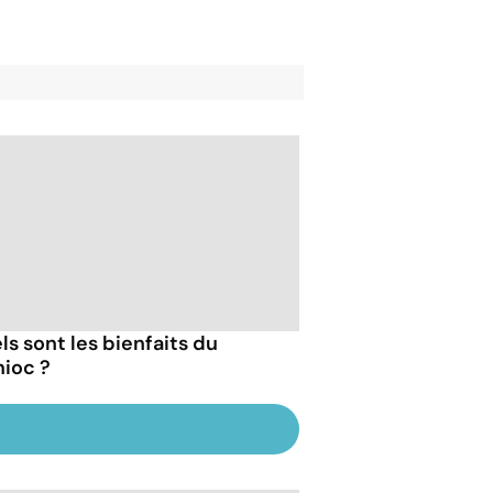
ls sont les bienfaits du
ioc ?