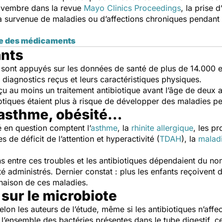
 novembre dans la revue
Mayo Clinics Proceedings
, la prise 
a survenue de maladies ou d’affections chroniques pendant
age des médicaments
ants
e sont appuyés sur les données de santé de plus de 14.000 
s diagnostics reçus et leurs caractéristiques physiques.
u au moins un traitement antibiotique avant l’âge de deux an
iotiques étaient plus à risque de développer des maladies pe
 asthme, obésité…
 en question comptent l’
asthme
, la
rhinite allergique
, les p
es de déficit de l’attention et hyperactivité (
TDAH
), la
malad
ns entre ces troubles et les antibiotiques dépendaient du no
té administrés. Dernier constat : plus les enfants reçoivent 
inaison de ces maladies.
ur le microbiote
lon les auteurs de l’étude, même si les antibiotiques n’affec
e l’ensemble des bactéries présentes dans le tube digestif,