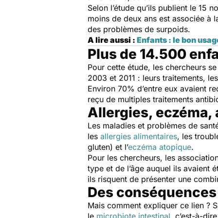
Selon l’étude qu’ils publient le 15
moins de deux ans est associée à l
des problèmes de surpoids.
A lire aussi :
Enfants : le bon us
Plus de 14.500 enf
Pour cette étude, les chercheurs s
2003 et 2011 : leurs traitements, le
Environ 70% d’entre eux avaient reç
reçu de multiples traitements antib
Allergies, eczéma,
Les maladies et problèmes de santé
les
allergies alimentaires
, les troubl
gluten) et l’
eczéma atopique
.
Pour les chercheurs, les associatio
type et de l’âge auquel ils avaient é
ils risquent de présenter une comb
Des conséquences s
Mais comment expliquer ce lien ? Se
le
microbiote intestinal
, c’est-à-dir