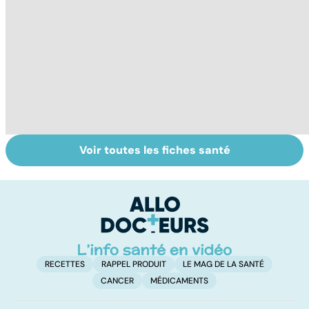
Voir toutes les fiches santé
Comment
Le magnésium,
In
faciliter la
un oligo-élément
l
digestion ?
vital
F
so
RECETTES
RAPPEL PRODUIT
LE MAG DE LA SANTÉ
CANCER
MÉDICAMENTS