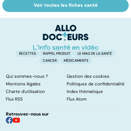
Voir toutes les fiches santé
HPV : tout savoir
Le tramadol, un
L
sur les
médicament à
f
papillomavirus
risque
RECETTES
RAPPEL PRODUIT
LE MAG DE LA SANTÉ
CANCER
MÉDICAMENTS
Qui sommes-nous ?
Gestion des cookies
Mentions légales
Politiques de confidentialité
Charte d'utilisation
Index thématique
Flux RSS
Flux Atom
Retrouvez-nous sur