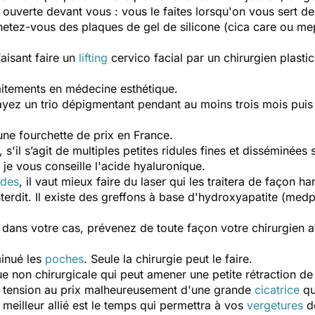
t ouverte devant vous : vous le faites lorsqu'on vous sert de
hetez-vous des plaques de gel de silicone (cica care ou m
faisant faire un
lifting
cervico facial par un chirurgien plasti
raitements en médecine esthétique.
yez un trio dépigmentant pendant au moins trois mois puis e
une fourchette de prix en France.
s'il s’agit de multiples petites ridules fines et disséminées s
, je vous conseille l'acide hyaluronique.
ides
, il vaut mieux faire du laser qui les traitera de façon h
interdit. Il existe des greffons à base d'hydroxyapatite (me
 dans votre cas, prévenez de toute façon votre chirurgien af
minué les
poches
. Seule la chirurgie peut le faire.
e non chirurgicale qui peut amener une petite rétraction de 
n tension au prix malheureusement d'une grande
cicatrice
qu
le meilleur allié est le temps qui permettra à vos
vergetures
de