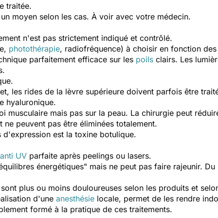
e traitée.
it un moyen selon les cas. À voir avec votre médecin.
tement n'est pas strictement indiqué et contrôlé.
ie,
photothérapie
, radiofréquence) à choisir en fonction de
technique parfaitement efficace sur les
poils
clairs. Les lumiè
s.
que.
t, les rides de la lèvre supérieure doivent parfois être trai
de hyaluronique.
roi musculaire mais pas sur la peau. La chirurgie peut rédu
t ne peuvent pas être éliminées totalement.
s d'expression est la toxine botulique.
 anti UV
parfaite après peelings ou lasers.
"équilibres énergétiques" mais ne peut pas faire rajeunir. Du
 sont plus ou moins douloureuses selon les produits et selon
éalisation d'une
anesthésie
locale, permet de les rendre indo
lement formé à la pratique de ces traitements.