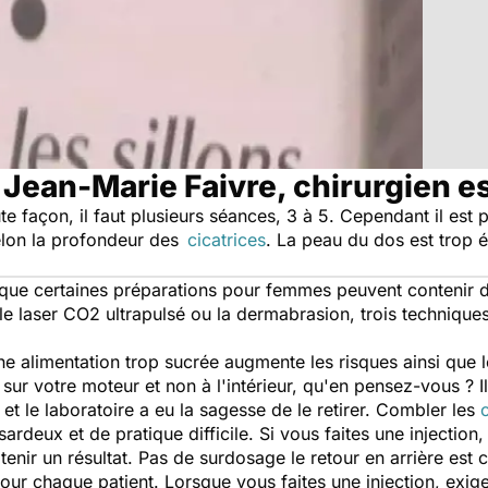
 Jean-Marie Faivre, chirurgien e
te façon, il faut plusieurs séances, 3 à 5. Cependant il est 
elon la profondeur des
cicatrices
. La peau du dos est trop 
ce que certaines préparations pour femmes peuvent contenir 
, le laser CO2 ultrapulsé ou la dermabrasion, trois techniqu
ne alimentation trop sucrée augmente les risques ainsi que 
sur votre moteur et non à l'intérieur, qu'en pensez-vous ? Il 
t le laboratoire a eu la sagesse de le retirer. Combler les
ardeux et de pratique difficile. Si vous faites une injection, 
tenir un résultat. Pas de surdosage le retour en arrière est
ur chaque patient. Lorsque vous faites une injection, exige