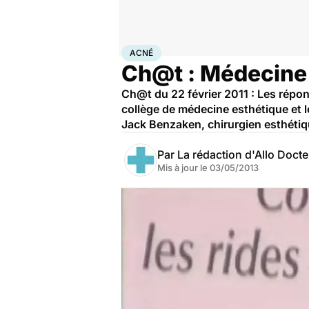
Accueil
Santé
Maladies
Acné
ACNÉ
Ch@t : Médecine
Ch@t du 22 février 2011 : Les répon
collège de médecine esthétique et l
Jack Benzaken, chirurgien esthétiq
Par
La rédaction d'Allo Doct
Mis à jour le
03/05/2013