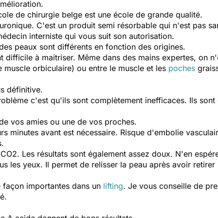
mélioration.
ole de chirurgie belge est une école de grande qualité.
luronique. C'est un produit semi résorbable qui n'est pas sa
ecin interniste qui vous suit son autorisation.
es peaux sont différents en fonction des origines.
t difficile à maitriser. Même dans des mains expertes, on n'e
le muscle orbiculaire) ou entre le muscle et les
poches
graiss
s définitive.
blème c'est qu'ils sont complètement inefficaces. Ils sont d
 de vos amies ou une de vos proches.
eurs minutes avant est nécessaire. Risque d'embolie vascula
s.
r CO2. Les résultats sont également assez doux. N'en espér
s les yeux. Il permet de relisser la peau après avoir retirer
te façon importantes dans un
lifting
. Je vous conseille de pre
é.