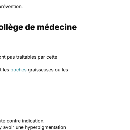
prévention.
collège de médecine
ont pas traitables par cette
t les
poches
graisseuses ou les
te contre indication.
t y avoir une hyperpigmentation