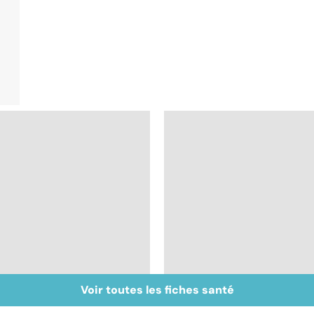
Voir toutes les fiches santé
Trisomie 21 : du
Gynéco : un suivi
dépistage à la prise
pour la vie