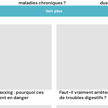
maladies chroniques ?
dus
Voir plus
axxing : pourquoi ces
Faut-il vraiment arrête
ent en danger
de troubles digestifs ?