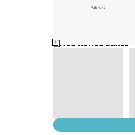
Nos fiches santé
HPV : tout savoir sur
les papillomavirus