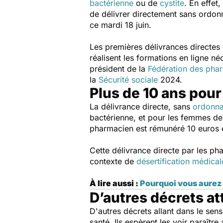
bactérienne
ou de
cystite
.
En effet,
de délivrer directement sans ordon
ce mardi 18 juin.
Les premières délivrances directes 
réalisent les formations en ligne né
président de la
Fédération des pha
la
Sécurité sociale
2024.
Plus de 10 ans pour
La délivrance directe, sans
ordonn
bactérienne, et pour les femmes de 1
pharmacien est rémunéré 10 euros en
Cette délivrance directe par les ph
contexte de
désertification médical
À lire aussi :
Pourquoi vous aurez 
D’autres décrets at
D'autres décrets allant dans le sen
santé. Ils espèrent les voir paraîtr