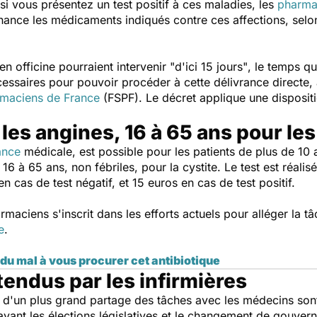
 si vous présentez un test positif à ces maladies, les
pharma
nance les médicaments indiqués contre ces affections, sel
en officine pourraient intervenir
"d'ici 15 jours"
, le temps q
cessaires pour pouvoir procéder à cette délivrance directe, 
rmaciens de France
(FSPF). Le décret applique une dispositi
 les angines, 16 à 65 ans pour les
ance
médicale, est possible pour les patients de plus de 10 a
6 à 65 ans, non fébriles, pour la cystite. Le test est réali
 cas de test négatif, et 15 euros en cas de test positif.
armaciens s'inscrit dans les efforts actuels pour alléger la 
e
.
du mal à vous procurer cet antibiotique
tendus par les infirmières
s d'un plus grand partage des tâches avec les médecins son
e avant les élections législatives et le changement de gouver