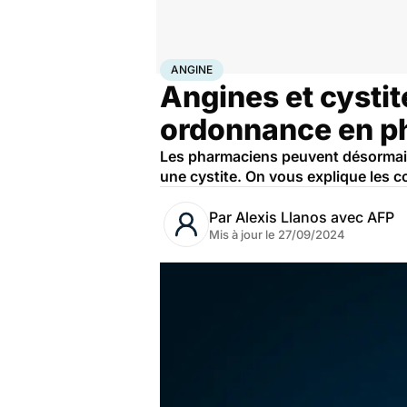
Accueil
Santé
Médicaments
Angine
ANGINE
Angines et cystit
ordonnance en p
Les pharmaciens peuvent désormais 
une cystite. On vous explique les c
Par
Alexis Llanos avec AFP
Mis à jour le
27/09/2024