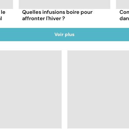
 le
Quelles infusions boire pour
Com
l
affronter l'hiver ?
dan
Voir plus