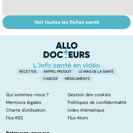
Voir toutes les fiches santé
Automne-hiver,
Narcolepsie : des
Bi
le temps de la
crises de
ma
dépression
sommeil
m
saisonnière
involontaires
RECETTES
RAPPEL PRODUIT
LE MAG DE LA SANTÉ
CANCER
MÉDICAMENTS
Qui sommes-nous ?
Gestion des cookies
Mentions légales
Politiques de confidentialité
Charte d'utilisation
Index thématique
Flux RSS
Flux Atom
Retrouvez-nous sur