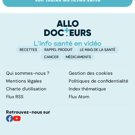
Tout savoir sur
Inflammation des
To
les infections
amygdales : que
le
pulmonaires
faire en cas
d'angine ?
RECETTES
RAPPEL PRODUIT
LE MAG DE LA SANTÉ
CANCER
MÉDICAMENTS
Qui sommes-nous ?
Gestion des cookies
Mentions légales
Politiques de confidentialité
Charte d'utilisation
Index thématique
Flux RSS
Flux Atom
Retrouvez-nous sur