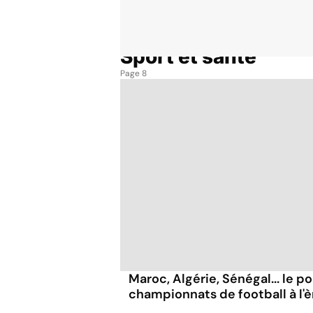
Sport et santé
Accueil
Thématiques
Sport et santé
Page 8
Maroc, Algérie, Sénégal... le po
championnats de football à l'