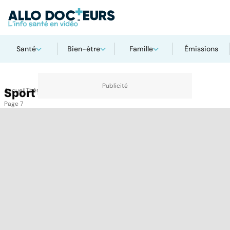
Santé
Bien-être
Famille
Émissions
Accueil
Sport et santé
Thématiques
Sport et santé
Page 7