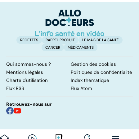
résolutions
retrouver un
él
ventre plat
q
fa
RECETTES
RAPPEL PRODUIT
LE MAG DE LA SANTÉ
CANCER
MÉDICAMENTS
Qui sommes-nous ?
Gestion des cookies
Mentions légales
Politiques de confidentialité
Charte d'utilisation
Index thématique
Flux RSS
Flux Atom
Retrouvez-nous sur