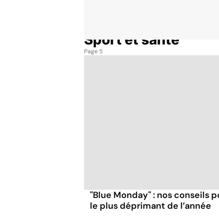
Sport et santé
Accueil
Thématiques
Sport et santé
Page 5
"Blue Monday" : nos conseils p
le plus déprimant de l’année