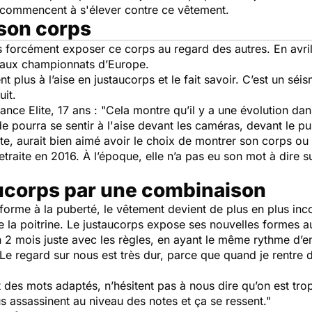
 commencent à s'élever contre ce vêtement.
son corps
 forcément exposer ce corps au regard des autres. En avril
 aux championnats d’Europe.
nt plus à l’aise en justaucorps et le fait savoir. C’est un sé
uit.
nce Elite, 17 ans :
"Cela montre qu’il y a une évolution da
 pourra se sentir à l'aise devant les caméras, devant le pub
, aurait bien aimé avoir le choix de montrer son corps ou
traite en 2016. À l’époque, elle n’a pas eu son mot à dire su
aucorps par une combinaison
orme à la puberté, le vêtement devient de plus en plus inco
 la poitrine. Le justaucorps expose ses nouvelles formes 
en 2 mois juste avec les règles, en ayant le même rythme d’e
 Le regard sur nous est très dur, parce que quand je rentre d
 des mots adaptés, n’hésitent pas à nous dire qu’on est trop
us assassinent au niveau des notes et ça se ressent."