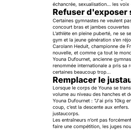
échancrée, sexualisation… les voix
Refuser d'exposer 
Certaines gymnastes ne veulent pas
concourt bras et jambes couvertes
L’athlète en pleine puberté, ne se se
gym et la jeune génération s’en réjo
Carolann Heduit, championne de Fra
nouvelle, et comme ça tout le monde
Youna Dufournet, ancienne gymnaste
renommée internationale a pris sa re
certaines beaucoup trop...
Remplacer le just
Lorsque le corps de Youna se transf
volume au niveau des hanches et de
Youna Dufournet :
"J'ai pris 10kg 
coup, c’est la descente aux enfers.
justaucorps.
Les entraîneurs n’ont pas forcément
faire une compétition, les juges no