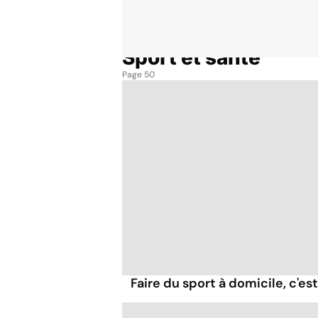
Sport et santé
Accueil
Thématiques
Sport et santé
Page 50
Faire du sport à domicile, c'est 