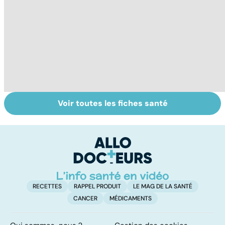
Voir toutes les fiches santé
Comment tenir
Muscler ses
C
ses bonnes
abdos pour
d
résolutions
retrouver un
él
ventre plat
q
fa
RECETTES
RAPPEL PRODUIT
LE MAG DE LA SANTÉ
CANCER
MÉDICAMENTS