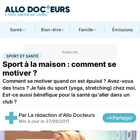
Santé
Bien-être
Famille
Émissions
Accueil
Bien-être
Sport santé
Sport et santé
SPORT ET SANTÉ
Sport à la maison : comment se
motiver ?
Comment se motiver quand on est épuisé ? Avez-vous
des trucs ? Je fais du sport (yoga, stretching) chez moi.
Est-ce aussi bénéfique pour la santé qu'aller dans un
club ?
Par
La rédaction d'Allo Docteurs
Partager
Mis à jour le
27/09/2011