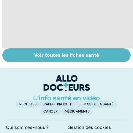
Voir toutes les fiches santé
Comment tenir
Muscler ses
C
ses bonnes
abdos pour
d
résolutions
retrouver un
él
ventre plat
q
fa
RECETTES
RAPPEL PRODUIT
LE MAG DE LA SANTÉ
CANCER
MÉDICAMENTS
Qui sommes-nous ?
Gestion des cookies