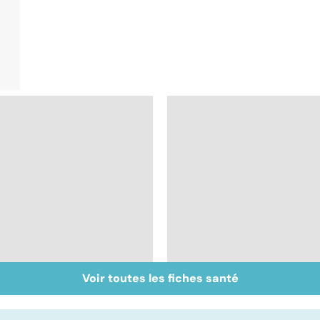
Voir toutes les fiches santé
Muscler ses abdos
Crampes, déchirures,
pour retrouver un
élongations... : quand
ventre plat
le muscle fait mal