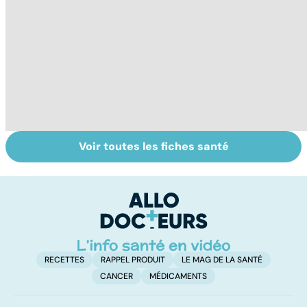
Voir toutes les fiches santé
Comment tenir
Muscler ses
C
ses bonnes
abdos pour
d
résolutions
retrouver un
él
ventre plat
q
fa
RECETTES
RAPPEL PRODUIT
LE MAG DE LA SANTÉ
CANCER
MÉDICAMENTS