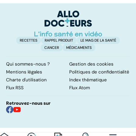
résolutions
retrouver un
él
ventre plat
q
fa
RECETTES
RAPPEL PRODUIT
LE MAG DE LA SANTÉ
CANCER
MÉDICAMENTS
Qui sommes-nous ?
Gestion des cookies
Mentions légales
Politiques de confidentialité
Charte d'utilisation
Index thématique
Flux RSS
Flux Atom
Retrouvez-nous sur