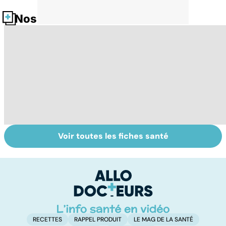
Nos fiches santé
Voir toutes les fiches santé
La tuberculose
Comment tenir
M
pulmonaire
ses bonnes
a
résolutions
r
ve
RECETTES
RAPPEL PRODUIT
LE MAG DE LA SANTÉ