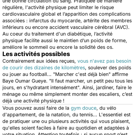
une bonne circulation du sang. Pratiquée de manière
régulière, l'activité physique peut limiter le risque
cardiovasculaire global et l’apparition des complications
associées : infarctus du myocarde, artérite des membres
inférieurs ou encore accident vasculaire cérébral (AVC).
Au coeur du traitement d'un diabétique, l’activité
physique facilite aussi le maintien d’un poids de forme,
améliore le sommeil ou encore la solidité des os.
Les activités possibles
Contrairement aux idées reçues,
vous n'avez pas besoin
de courir des dizaines de kilomètres
, soulever des poids
ou jouer au football... "
Marcher c'est déjà bien
" affirme
Baye Oumar Gueye. "
Il faut marcher, un petit peu tous les
jours, en s'hydratant intensément
". Ainsi, jardiner, faire le
ménage ou même simplement monter des escaliers, c’est
déjà une activité physique !
Vous pouvez aussi faire de la
gym douce
, du vélo
d'appartement, de la natation, du tennis... L'essentiel est
de pratiquer une ou plusieurs activités qui vous plaisent,
qu'elles soient faciles à faire au quotidien et adaptées à
votre situation. Attention toutefois : si aucun sport n’est