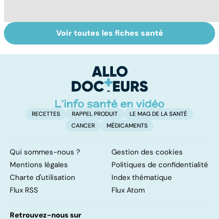
Voir toutes les fiches santé
Le magnésium,
Retrouver du
S
un oligo-élément
tonus grâce aux
o
vital
plantes
qu
RECETTES
RAPPEL PRODUIT
LE MAG DE LA SANTÉ
CANCER
MÉDICAMENTS
Qui sommes-nous ?
Gestion des cookies
Mentions légales
Politiques de confidentialité
Charte d'utilisation
Index thématique
Flux RSS
Flux Atom
Retrouvez-nous sur