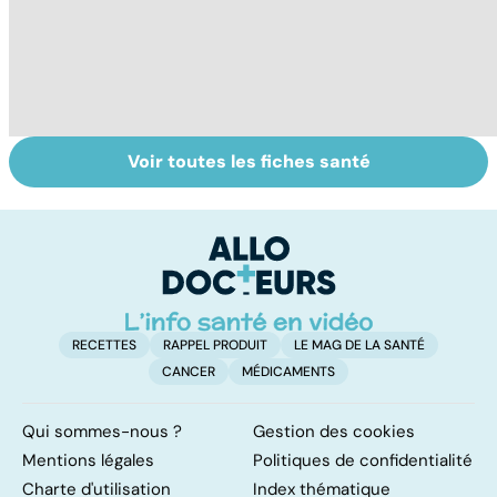
Voir toutes les fiches santé
Grand froid : nos
Perturbateurs
L
conseils
endocriniens :
u
une menace pour
vi
notre santé
RECETTES
RAPPEL PRODUIT
LE MAG DE LA SANTÉ
CANCER
MÉDICAMENTS
Qui sommes-nous ?
Gestion des cookies
Mentions légales
Politiques de confidentialité
Charte d'utilisation
Index thématique