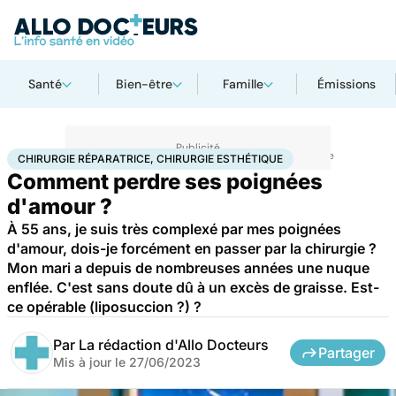
Santé
Bien-être
Famille
Émissions
Accueil
Santé
Maladies
Chirurgie réparatrice, chirurgie esthétique
CHIRURGIE RÉPARATRICE, CHIRURGIE ESTHÉTIQUE
Comment perdre ses poignées
d'amour ?
À 55 ans, je suis très complexé par mes poignées
d'amour, dois-je forcément en passer par la chirurgie ?
Mon mari a depuis de nombreuses années une nuque
enflée. C'est sans doute dû à un excès de graisse. Est-
ce opérable (liposuccion ?) ?
Par
La rédaction d'Allo Docteurs
Partager
Mis à jour le
27/06/2023