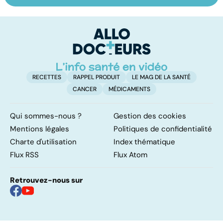
comment
des femmes
ré
grossit-on ?
b
RECETTES
RAPPEL PRODUIT
LE MAG DE LA SANTÉ
CANCER
MÉDICAMENTS
Qui sommes-nous ?
Gestion des cookies
Mentions légales
Politiques de confidentialité
Charte d'utilisation
Index thématique
Flux RSS
Flux Atom
Retrouvez-nous sur