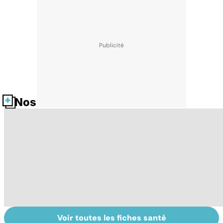
Nos fiches santé
Voir toutes les fiches santé
Pourquoi et
Cellulite : le mal
Ci