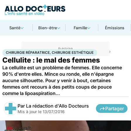
Santé
Bien-être
Famille
Émissions
Accueil
Santé
Maladies
Chirurgie réparatrice, chirurgie esthétique
CHIRURGIE RÉPARATRICE, CHIRURGIE ESTHÉTIQUE
Cellulite : le mal des femmes
La cellulite est un problème de femmes. Elle concerne
90% d'entre elles. Mince ou ronde, elle n'épargne
aucune silhouette. Pour y venir à bout, certaines
femmes ont recours à des petits coups de pouce
comme la lipoaspiration...
Par
La rédaction d'Allo Docteurs
Partager
Mis à jour le
13/07/2016