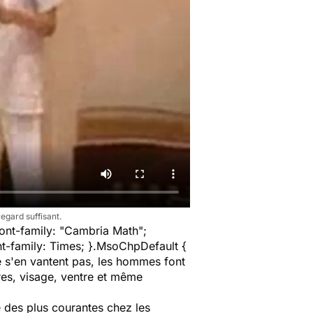
regard suffisant.
font-family: "Cambria Math";
t-family: Times; }.MsoChpDefault {
e s'en vantent pas, les hommes font
res, visage, ventre et même
 des plus courantes chez les