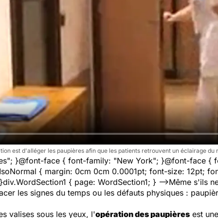
tion est d'alléger les paupières afin que les patients retrouvent un éclairage du 
es"; }@font-face { font-family: "New York"; }@font-face { 
soNormal { margin: 0cm 0cm 0.0001pt; font-size: 12pt; fon
; }div.WordSection1 { page: WordSection1; } -->Même s'ils n
facer les signes du temps ou les défauts physiques : paupiè
s valises sous les yeux, l'
opération des paupières
est une