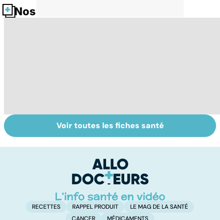
Nos fiches santé
Voir toutes les fiches santé
Tout savoir sur le
Prurit,
N
vitiligo
démangeaisons :
le
au secours, j'ai la
m
peau qui gratte !
RECETTES
RAPPEL PRODUIT
LE MAG DE LA SANTÉ
CANCER
MÉDICAMENTS