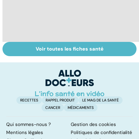
Voir toutes les fiches santé
Cicatrices :
Rides : des
Ac
réparer la
crèmes aux
b
blessure
injections
au
s
RECETTES
RAPPEL PRODUIT
LE MAG DE LA SANTÉ
CANCER
MÉDICAMENTS
Qui sommes-nous ?
Gestion des cookies
Mentions légales
Politiques de confidentialité