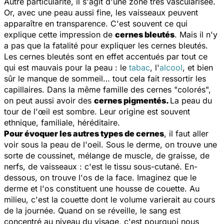
Autre particularité, il s'agit d'une zone très vascularisée.
Or, avec une peau aussi fine, les vaisseaux peuvent
apparaître en transparence. C'est souvent ce qui
explique cette impression de
cernes bleutés
. Mais il n'y
a pas que la fatalité pour expliquer les cernes bleutés.
Les cernes bleutés sont en effet accentués par tout ce
qui est mauvais pour la peau : le
tabac
, l'
alcool
, et bien
sûr le manque de sommeil… tout cela fait ressortir les
capillaires. Dans la même famille des cernes "colorés",
on peut aussi avoir des
cernes pigmentés.
La peau du
tour de l'œil est sombre. Leur origine est souvent
ethnique, familiale, héréditaire.
Pour évoquer les autres types de cernes
, il faut aller
voir sous la peau de l'oeil. Sous le derme, on trouve une
sorte de coussinet, mélange de muscle, de graisse, de
nerfs, de vaisseaux : c'est le tissu sous-cutané. En-
dessous, on trouve l'os de la face. Imaginez que le
derme et l'os constituent une housse de couette. Au
milieu, c'est la couette dont le volume varierait au cours
de la journée. Quand on se réveille, le sang est
concentré au niveau du visage, c'est pourquoi nous