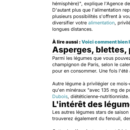
hémisphère)"
, explique l'Agence de
D'autant plus que l'alimentation rep
plusieurs possibilités s'offrent à v
diversifier votre
alimentation
, privi
longues distances.
À lire aussi :
Voici comment bien la
Asperges, blettes, p
Parmi les légumes que vous pouvez i
champignon de Paris, selon le calen
pour en consommer. Une fois l'été 
Autre légume à privilégier ce mois-ci 
qu'en minéraux
"a
vec 135 mg de po
Dubois
, diététicienne-nutritionniste.
L'intérêt des légume
Les autres légumes stars de saison 
trouverez également du fenouil, des