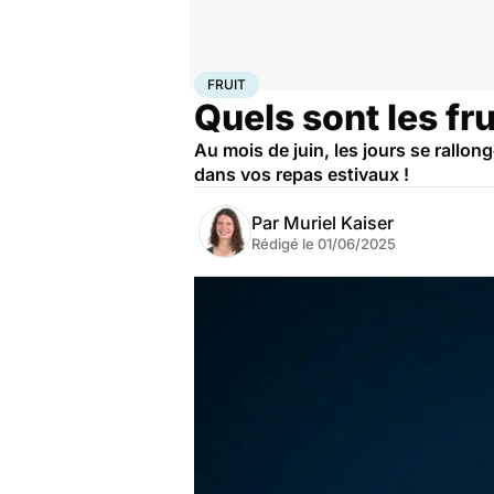
Accueil
Bien-être
Nutrition
Fruit
FRUIT
Quels sont les fr
Au mois de juin, les jours se rallon
dans vos repas estivaux !
Par
Muriel Kaiser
Rédigé le
01/06/2025