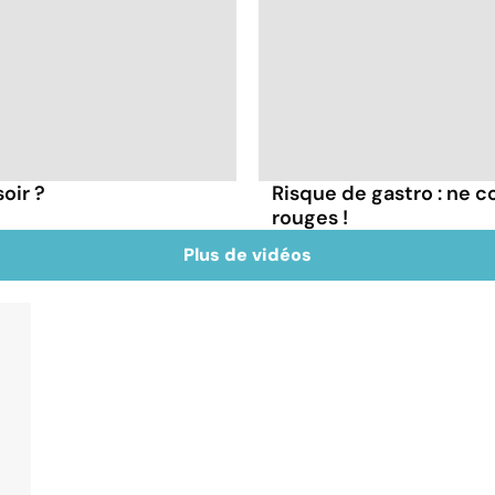
oir ?
Risque de gastro : ne 
rouges !
Plus de vidéos