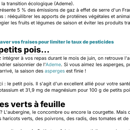
 la transition écologique (Ademe).
résente 5 % des émissions de gaz à effet de serre d'un Franç
ous : rééquilibrer les apports de protéines végétales et anim
légier les fruits et légumes de saison et éviter les produits 
ver vos fraises pour limiter le taux de pesticides
etits pois...
ntégrer à vos repas durant le mois de juin, on retrouve l'ar
drier saisonnier de l'
Ademe
. Si vous aimez les asperges, p
arrivé, la saison des
asperges
est finie !
: le petit pois. Il s'agit d'un excellent allié pour votre santé.
tassium et 31,9 mg de magnésium pour 100 g de petits poi
s verts à feuille
? L'
aubergine, le concombre ou encore la courgette. Mais ce 
 haricots verts, des poivrons, des radis, des tomates et de 