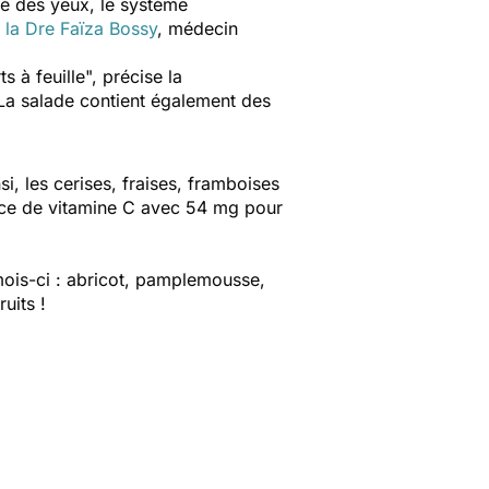
nté des yeux, le système
la Dre Faïza Bossy
, médecin
 à feuille",
précise la
 La salade contient également des
si, les cerises, fraises, framboises
ource de vitamine C avec 54 mg pour
mois-ci : abricot, pamplemousse,
uits !