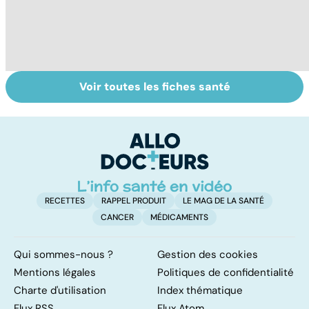
Voir toutes les fiches santé
Comment
Le magnésium,
In
faciliter la
un oligo-élément
l
digestion ?
vital
F
so
RECETTES
RAPPEL PRODUIT
LE MAG DE LA SANTÉ
CANCER
MÉDICAMENTS
Qui sommes-nous ?
Gestion des cookies
Mentions légales
Politiques de confidentialité
Charte d'utilisation
Index thématique
Flux RSS
Flux Atom