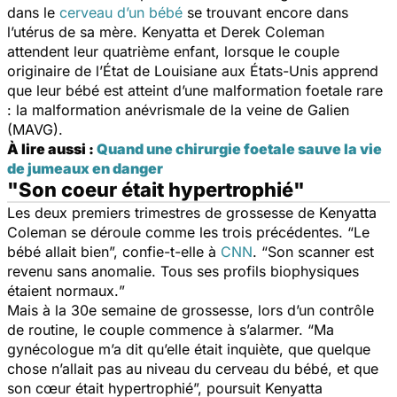
dans le
cerveau d’un bébé
se trouvant encore dans
l’utérus de sa mère. Kenyatta et Derek Coleman
attendent leur quatrième enfant, lorsque le couple
originaire de l’État de Louisiane aux États-Unis apprend
que leur bébé est atteint d’une malformation foetale rare
: la malformation anévrismale de la veine de Galien
(MAVG).
À lire aussi :
Quand une chirurgie foetale sauve la vie
de jumeaux en danger
"Son coeur était hypertrophié"
Les deux premiers trimestres de grossesse de Kenyatta
Coleman se déroule comme les trois précédentes. “
Le
bébé allait bien
”, confie-t-elle à
CNN
. “
Son scanner est
revenu sans anomalie. Tous ses profils biophysiques
étaient normaux.
”
Mais à la 30e semaine de grossesse, lors d’un contrôle
de routine, le couple commence à s’alarmer. “
Ma
gynécologue m’a dit qu’elle était inquiète, que quelque
chose n’allait pas au niveau du cerveau du bébé, et que
son cœur était hypertrophié
”, poursuit Kenyatta