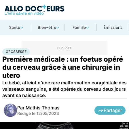
Santé
Bien-être
Famille
Émissions
Accueil
Santé
Maladies
Maladies rares
Grossesse
GROSSESSE
Première médicale : un foetus opéré
du cerveau grâce à une chirurgie in
utero
Le bébé, atteint d’une rare malformation congénitale des
vaisseaux sanguins, a été opérée du cerveau deux jours
avant sa naissance.
Par
Mathis Thomas
Partager
Rédigé le
12/05/2023